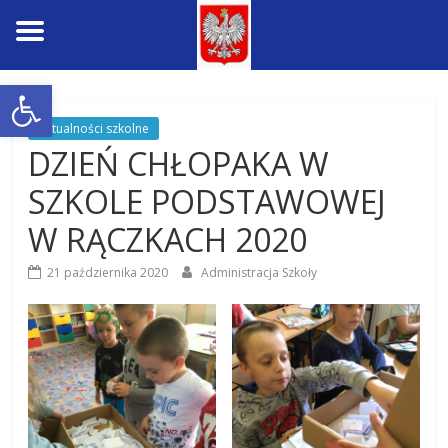
Skip
Open toolbar
to
content
Aktualności szkolne
DZIEŃ CHŁOPAKA W
SZKOLE PODSTAWOWEJ
W RĄCZKACH 2020
21 października 2020
Administracja Szkoły