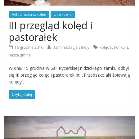
Aktualności szkolne
Uczniowie
III przegląd kolęd i
pastorałek
,
,
16 grudnia 2016
Administracja Szkoły
kolęda
konkurs
nasza gmina
W dniu 15 grudnia w Sali Rycerskiej nidzickiego zamku odbył
się III przegląd kolęd i pastorałek pt. „Przedszkolaki śpiewają
kolędy”,
Czytaj dalej