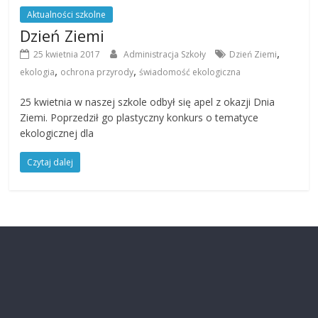
Aktualności szkolne
Dzień Ziemi
,
25 kwietnia 2017
Administracja Szkoły
Dzień Ziemi
,
,
ekologia
ochrona przyrody
świadomość ekologiczna
25 kwietnia w naszej szkole odbył się apel z okazji Dnia
Ziemi. Poprzedził go plastyczny konkurs o tematyce
ekologicznej dla
Czytaj dalej