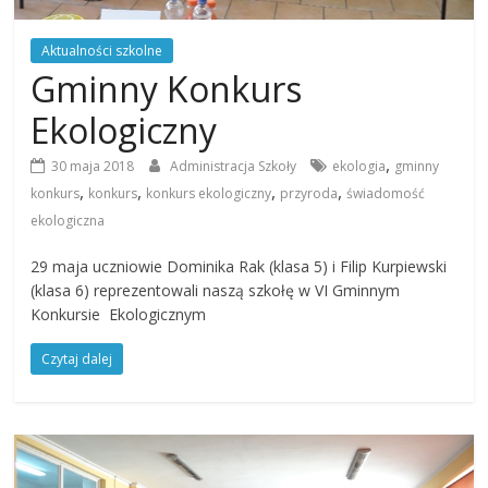
Aktualności szkolne
Gminny Konkurs
Ekologiczny
,
30 maja 2018
Administracja Szkoły
ekologia
gminny
,
,
,
,
konkurs
konkurs
konkurs ekologiczny
przyroda
świadomość
ekologiczna
29 maja uczniowie Dominika Rak (klasa 5) i Filip Kurpiewski
(klasa 6) reprezentowali naszą szkołę w VI Gminnym
Konkursie Ekologicznym
Czytaj dalej