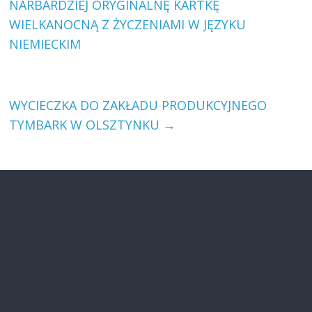
NARBARDZIEJ ORYGINALNĘ KARTKĘ
WIELKANOCNĄ Z ŻYCZENIAMI W JĘZYKU
NIEMIECKIM
WYCIECZKA DO ZAKŁADU PRODUKCYJNEGO
TYMBARK W OLSZTYNKU
→