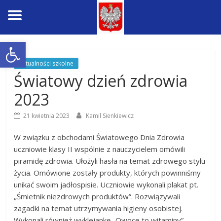
Skip
Open toolbar
to
content
Aktualności szkolne
Światowy dzień zdrowia
2023
21 kwietnia 2023
Kamil Sienkiewicz
W związku z obchodami Światowego Dnia Zdrowia
uczniowie klasy II wspólnie z nauczycielem omówili
piramidę zdrowia. Ułożyli hasła na temat zdrowego stylu
życia. Omówione zostały produkty, których powinniśmy
unikać swoim jadłospisie. Uczniowie wykonali plakat pt.
„Śmietnik niezdrowych produktów”. Rozwiązywali
zagadki na temat utrzymywania higieny osobistej.
Wykonali również wyklejankę „Owoce to witaminy”.