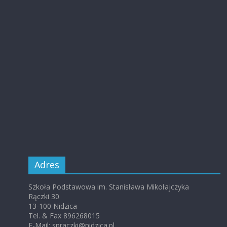
Adres
Szkoła Podstawowa im. Stanisława Mikołajczyka
Rączki 30
13-100 Nidzica
Tel. & Fax 896268015
E-Mail: spraczki@nidzica.pl