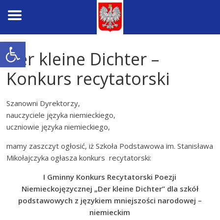
Skip
Open toolbar
to
Der kleine Dichter –
content
Konkurs recytatorski
Szanowni Dyrektorzy,
nauczyciele języka niemieckiego,
uczniowie języka niemieckiego,
mamy zaszczyt ogłosić, iż Szkoła Podstawowa im. Stanisława
Mikołajczyka ogłasza konkurs recytatorski:
I Gminny Konkurs Recytatorski Poezji
Niemieckojęzycznej
„Der kleine Dichter”
dla szkół
podstawowych z językiem mniejszości narodowej –
niemieckim